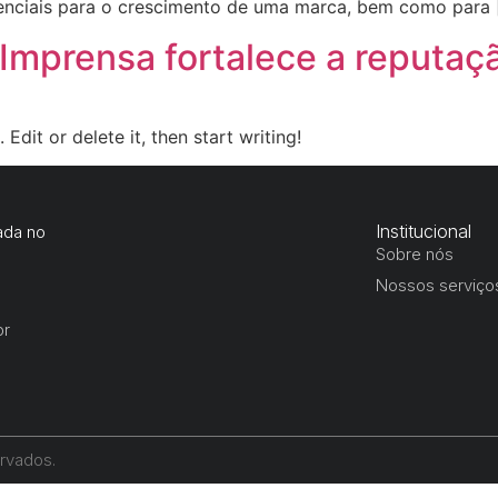
nciais para o crescimento de uma marca, bem como para 
Imprensa fortalece a reputaç
Edit or delete it, then start writing!
Institucional
ada no
Sobre nós
Nossos serviço
br
ervados.