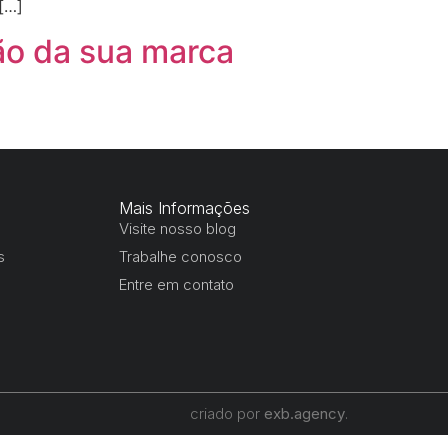
[…]
ão da sua marca
Mais Informações
Visite nosso blog
s
Trabalhe conosco
Entre em contato
criado por
exb.agency
.